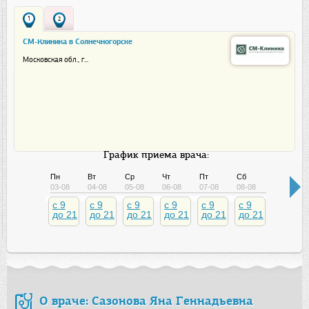
1
2
СМ-Клиника в Солнечногорске
Московская обл., г...
График приема врача:
Пн
Вт
Ср
Чт
Пт
Сб
Вс
03-08
04-08
05-08
06-08
07-08
08-08
09-08
c 9
c 9
c 9
c 9
c 9
c 9
c 9
до 21
до 21
до 21
до 21
до 21
до 21
до 21
О враче: Сазонова Яна Геннадьевна